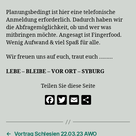
Planungsbedingt ist hier eine telefonische
Anmeldung erforderlich. Dadurch haben wir
die Abfragemöglichkeit, ob und wer was
mitbringen möchte. Angesagt ist Fingerfood.
Wenig Aufwand & viel Spaß für alle.
Wir freuen uns auf euch, traut euch ………
LEBE – BLEIBE – VOR ORT – SYBURG
Teilen Sie diese Seite
F
T
E
T
a
w
m
ei
c
itt
ai
le
e
er
l
n
←
Vortrag Schlesien 22.03.23 AWO